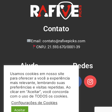
Contato
Email: contato@rafivepicks.com
CNPJ: 21.593.670/0001-39
Ajuda
Redes
Usamos cookies em nosso site
F
I
para oferecer a você a experiência
Perguntas Frequentes
mais relevante, lembrando suas
a
n
Contato
preferências e visitas repetidas. Ao
c
s
Sobre
clicar em “Aceitar”, você concorda
e
t
com o uso de TODOS os cookies.
Produtos
b
a
Minha Conta
Configurações de Cookies
o
g
Aceitar