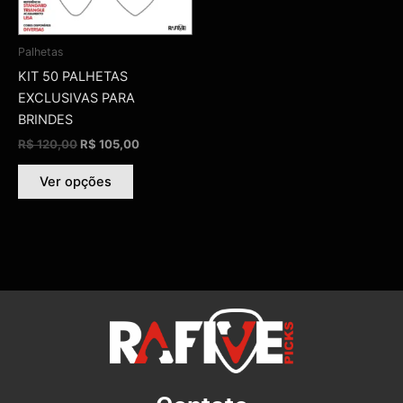
várias
variantes.
As
Palhetas
opções
KIT 50 PALHETAS
podem
EXCLUSIVAS PARA
ser
BRINDES
escolhidas
R$
120,00
R$
105,00
na
página
Ver opções
do
produto