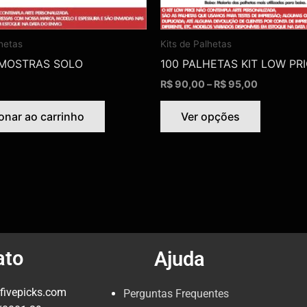
As
opções
podem
lhetas
Kits de Palhetas
ser
AMOSTRAS SOLO
100 PALHETAS KIT LOW PR
escolhid
R$
90,00
–
R$
95,00
na
página
onar ao carrinho
Ver opções
do
produto
ato
Ajuda
fivepicks.com
Perguntas Frequentes